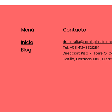
Menú
Contacto
Inicio
dracoralia@coralsplasticcon
Tel. +58
412-3321284
Blog
Dirección
: Piso 7, Torre Q, C
Hatillo, Caracas 1083, Distr