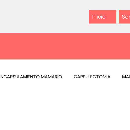
Inicio
So
ENCAPSULAMIENTO MAMARIO
CAPSULECTOMIA
MA
ACIÓN EXCESIVA
HIPERHIDROSIS
GINECOMASTIA